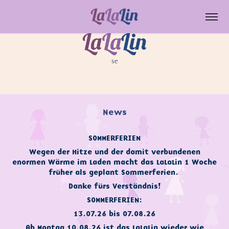
se
se
News
SOMMERFERIEN
Wegen der Hitze und der damit verbundenen
enormen Wärme im Laden macht das LaLaLin 1 Woche
früher als geplant Sommerferien.
Danke fürs Verständnis!
SOMMERFERIEN:
13.07.26 bis 07.08.26
Ab Montag 10.08.26 ist das LaLaLin wieder wie